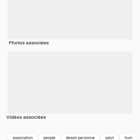
Photos associées
Vidéos associées
Premium
Premium
Premium
Premium
Généré par l
association
people
dessin personne
salut
humain