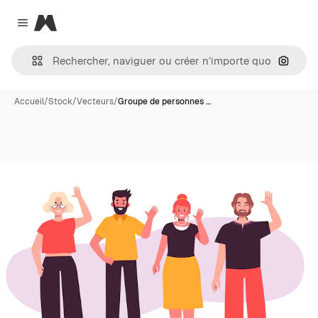
Magnific
Close menu
Recher
Accueil
/
Stock
/
Vecteurs
/
Groupe de personnes …