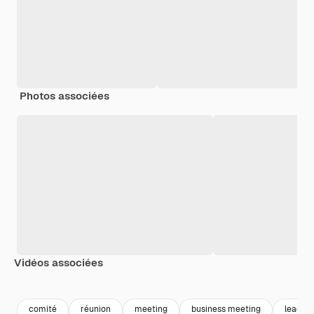
Photos associées
Vidéos associées
Premium
Premium
Généré par l
comité
réunion
meeting
business meeting
leader