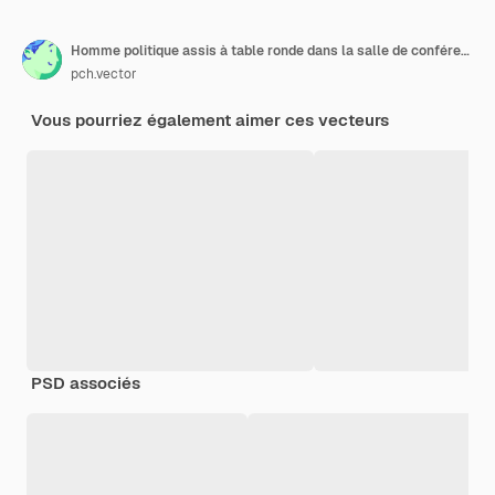
Homme politique assis à table ronde dans la salle de conférence. Conseil d'administration avec le PDG tenant une discussion formelle dans l'illustration vectorielle plane de la salle de bureau. Autorité commerciale, chef d'entreprise, concept de stratégie de planification
pch.vector
Vous pourriez également aimer ces vecteurs
PSD associés