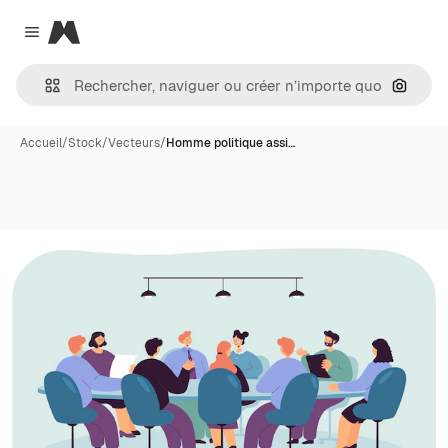
Magnific
Close menu
Recher
Accueil
/
Stock
/
Vecteurs
/
Homme politique assi…