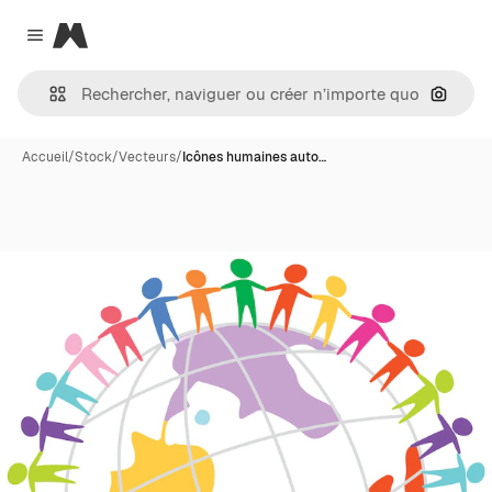
Magnific
Close menu
Recher
Accueil
/
Stock
/
Vecteurs
/
Icônes humaines auto…