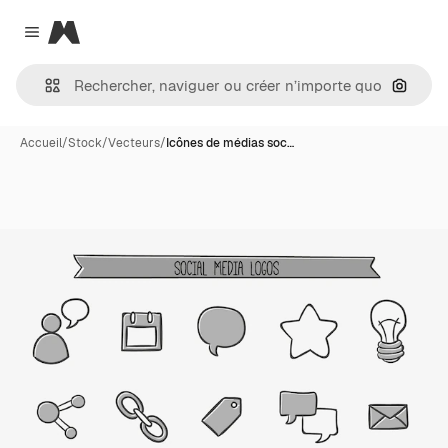
Magnific
Close menu
Recher
Accueil
/
Stock
/
Vecteurs
/
Icônes de médias soc…