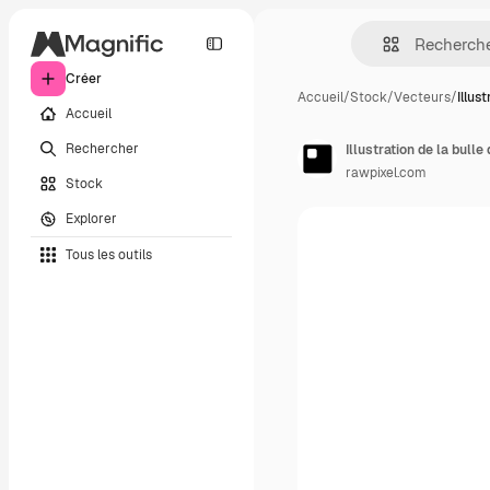
Créer
Accueil
/
Stock
/
Vecteurs
/
Illus
Accueil
Rechercher
Illustration de la bulle
rawpixel.com
Stock
Explorer
Tous les outils