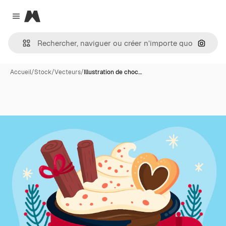
Magnific
Close menu
Recher
Accueil
/
Stock
/
Vecteurs
/
Illustration de choc…