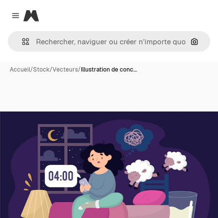
Magnific
Close menu
Recher
Accueil
/
Stock
/
Vecteurs
/
Illustration de conc…