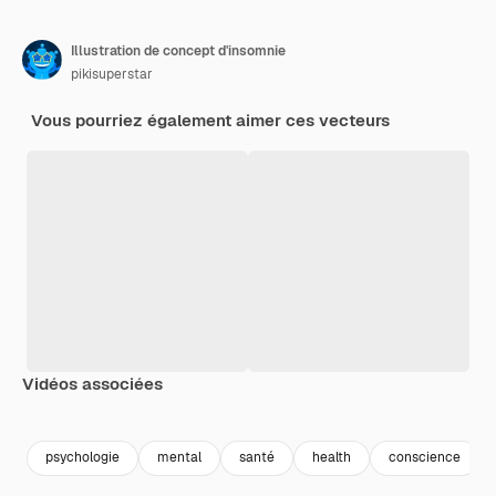
Illustration de concept d'insomnie
pikisuperstar
Vous pourriez également aimer ces vecteurs
Vidéos associées
Premium
Premium
Généré par l’IA
Premium
Premium
psychologie
mental
santé
health
conscience