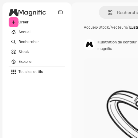
Créer
Accueil
/
Stock
/
Vecteurs
/
Illus
Accueil
Rechercher
Illustration de contou
magnific
Stock
Explorer
Tous les outils