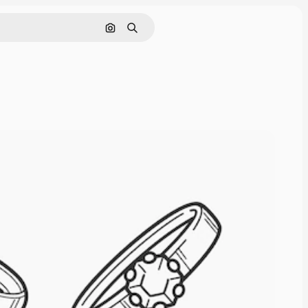
Rechercher par image
Rechercher