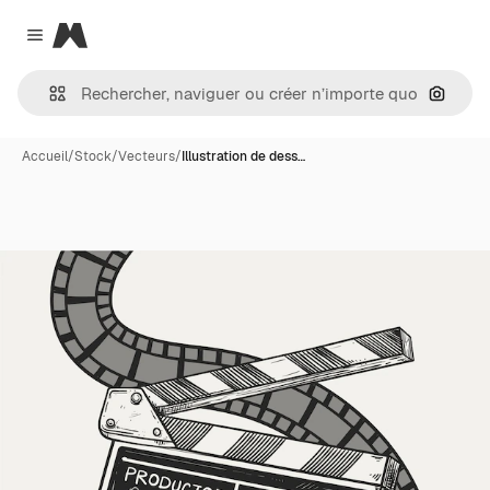
Magnific
Close menu
Recher
Accueil
/
Stock
/
Vecteurs
/
Illustration de dess…