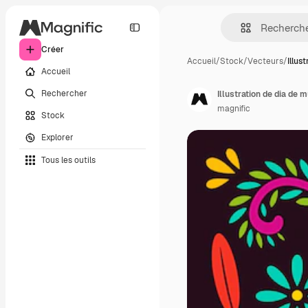
Créer
Accueil
/
Stock
/
Vecteurs
/
Illus
Accueil
Rechercher
Illustration de dia de 
magnific
Stock
Explorer
Tous les outils