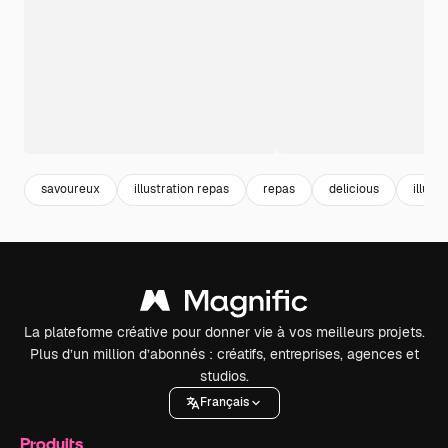
savoureux
illustration repas
repas
delicious
illust
La plateforme créative pour donner vie à vos meilleurs projets.
Plus d’un million d’abonnés : créatifs, entreprises, agences et
studios.
Français
Produits