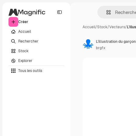
Créer
Accueil
/
Stock
/
Vecteurs
/
L'ill
Accueil
Rechercher
L'illustration du garç
brgfx
Stock
Explorer
Tous les outils