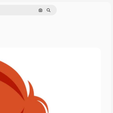
Rechercher par image
Rechercher