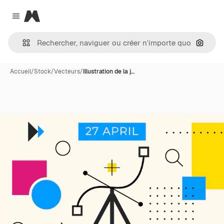
Magnific
Close menu
Recher
Accueil
/
Stock
/
Vecteurs
/
Illustration de la j…