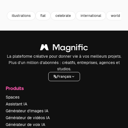
Premium
Premium
Généré par l’IA
Premium
Premium
illustrations
flat
celebrate
international
world
La plateforme créative pour donner vie à vos meilleurs projets.
Plus d’un million d’abonnés : créatifs, entreprises, agences et
studios.
Français
Produits
Spaces
Assistant IA
Générateur d’images IA
Générateur de vidéos IA
Générateur de voix IA