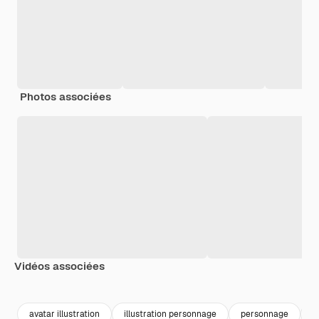
Photos associées
Vidéos associées
Premium
Premium
Généré par l’IA
Premium
Premium
Généré par l
avatar illustration
illustration personnage
personnage
c