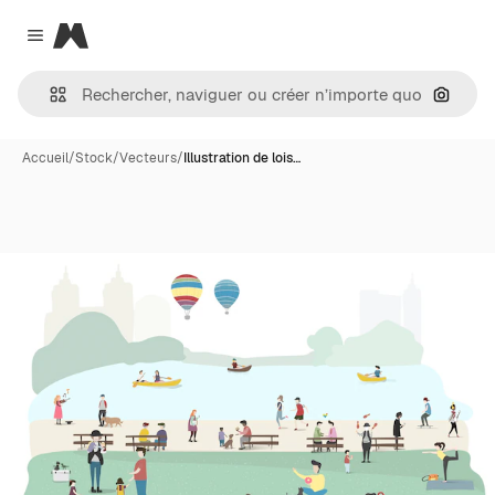
Magnific
Close menu
Recher
Accueil
/
Stock
/
Vecteurs
/
Illustration de lois…