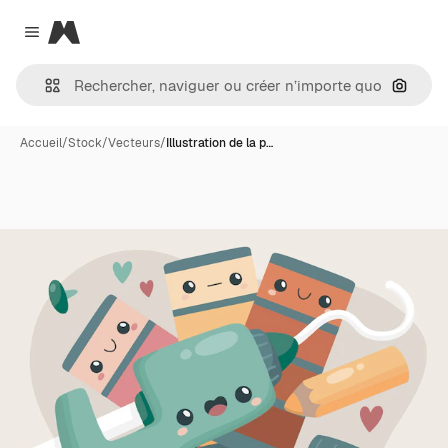
Magnific
Close menu
Recher
Accueil
/
Stock
/
Vecteurs
/
Illustration de la p…