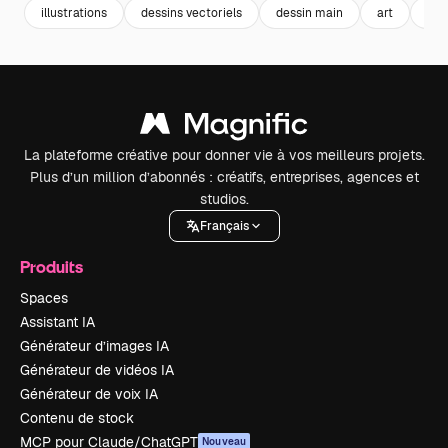
illustrations
dessins vectoriels
dessin main
art
ill
La plateforme créative pour donner vie à vos meilleurs projets.
Plus d’un million d’abonnés : créatifs, entreprises, agences et
studios.
Français
Produits
Spaces
Assistant IA
Générateur d’images IA
Générateur de vidéos IA
Générateur de voix IA
Contenu de stock
MCP pour Claude/ChatGPT
Nouveau