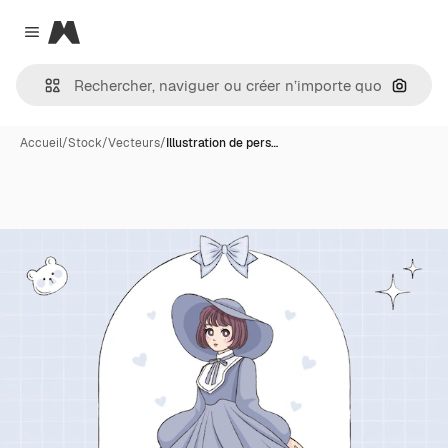
Magnific
Close menu
Recher
Accueil
/
Stock
/
Vecteurs
/
Illustration de pers…