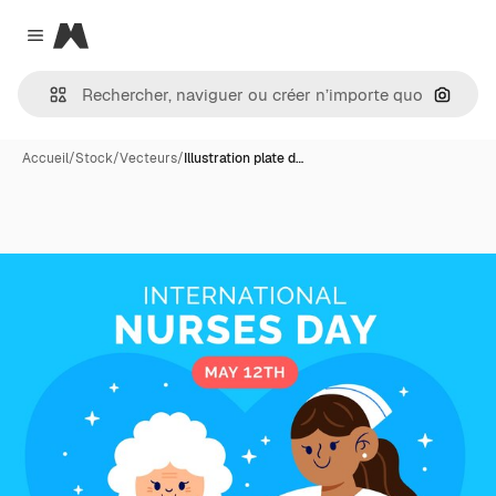
Magnific
Close menu
Recher
Accueil
/
Stock
/
Vecteurs
/
Illustration plate d…