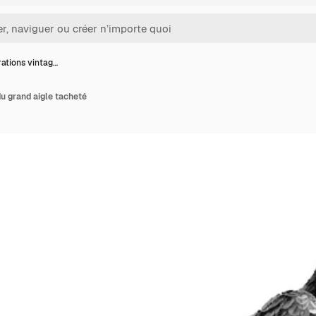
trations vintag…
du grand aigle tacheté