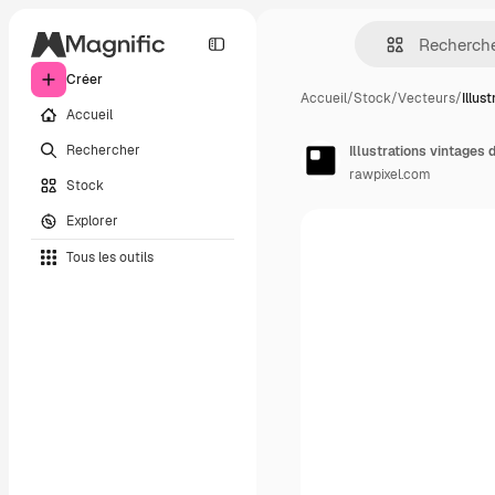
Créer
Accueil
/
Stock
/
Vecteurs
/
Illus
Accueil
Rechercher
Illustrations vintages 
rawpixel.com
Stock
Explorer
Tous les outils