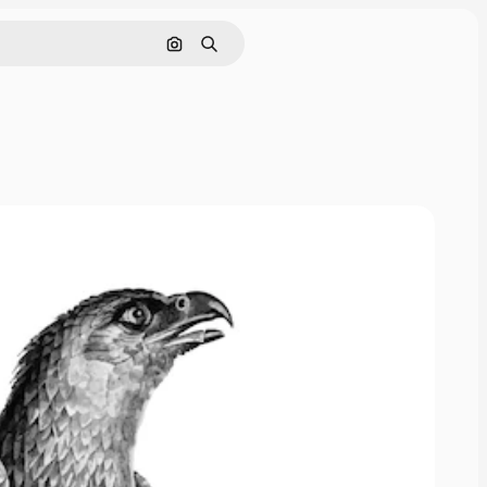
Rechercher par image
Rechercher