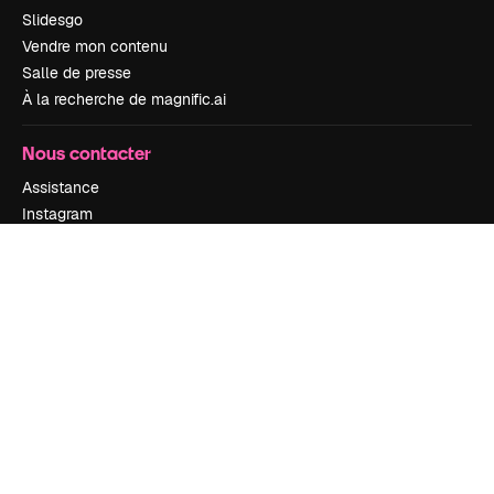
Slidesgo
Vendre mon contenu
Salle de presse
À la recherche de magnific.ai
Nous contacter
Assistance
Instagram
YouTube
LinkedIn
TikTok
Discord
X
Reddit
Copyright © 2010-
2026
Freepik Company S.L.U.
Tous droits réservés
.