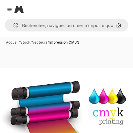
Magnific
Close menu
Recher
Accueil
/
Stock
/
Vecteurs
/
Impression CMJN