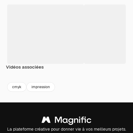
Vidéos associées
Premium
Premium
Premium
Premium
Généré par l
cmyk
impression
La plateforme créative pour donner vie à vos meilleurs projets.