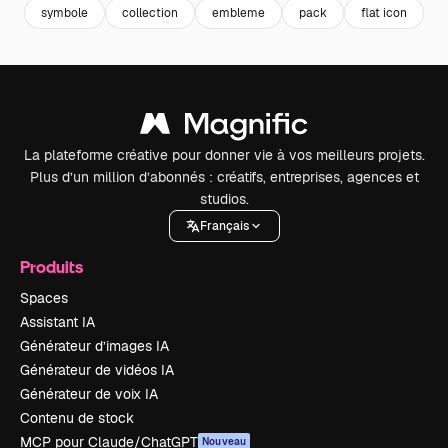
symbole
collection
embleme
pack
flat icon
i
La plateforme créative pour donner vie à vos meilleurs projets.
Plus d’un million d’abonnés : créatifs, entreprises, agences et
studios.
Français
Produits
Spaces
Assistant IA
Générateur d’images IA
Générateur de vidéos IA
Générateur de voix IA
Contenu de stock
MCP pour Claude/ChatGPT
Nouveau