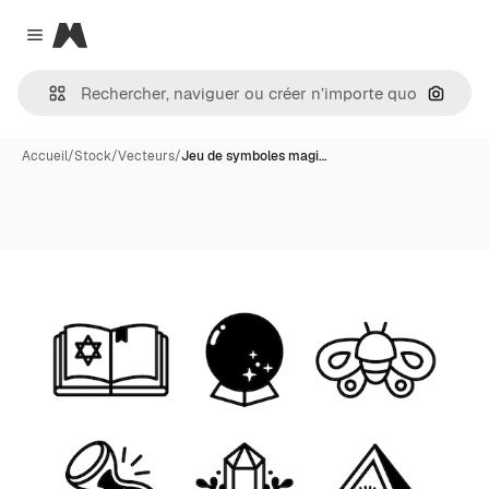
Magnific
Close menu
Recher
Accueil
/
Stock
/
Vecteurs
/
Jeu de symboles magi…