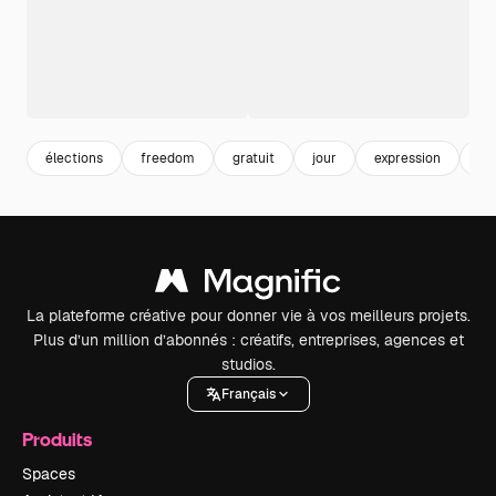
élections
freedom
gratuit
jour
expression
év
La plateforme créative pour donner vie à vos meilleurs projets.
Plus d’un million d’abonnés : créatifs, entreprises, agences et
studios.
Français
Produits
Spaces