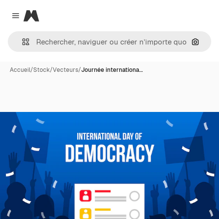
Magnific
Close menu
Recher
Accueil
/
Stock
/
Vecteurs
/
Journée internationa…