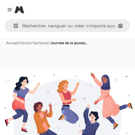
Magnific
Close menu
Recher
Accueil
/
Stock
/
Vecteurs
/
Journée de la jeunes…