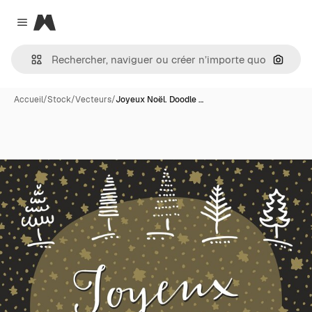
Magnific
Close menu
Recher
Accueil
/
Stock
/
Vecteurs
/
Joyeux Noël. Doodle …