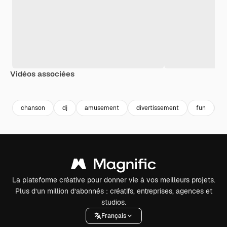
Vidéos associées
Premium
Premium
Premium
Premium
chanson
dj
amusement
divertissement
fun
e
La plateforme créative pour donner vie à vos meilleurs projets.
Plus d’un million d’abonnés : créatifs, entreprises, agences et
studios.
Français