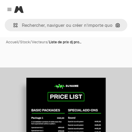
Magnific
Close menu
Recher
Accueil
/
Stock
/
Vecteurs
/
Liste de prix dj pro…