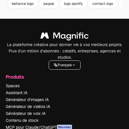
behance logo
paypal
logo spotify
contact logo
log
La plateforme créative pour donner vie à vos meilleurs projets.
Plus d’un million d’abonnés : créatifs, entreprises, agences et
studios.
Français
Produits
Spaces
Assistant IA
Générateur d’images IA
Générateur de vidéos IA
Générateur de voix IA
Contenu de stock
MCP pour Claude/ChatGPT
Nouveau