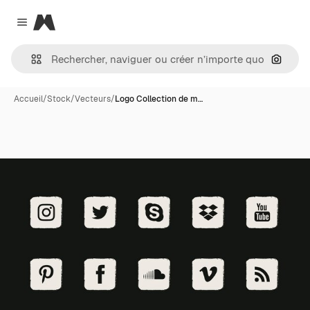
Magnific
Close menu
Recher
Accueil
/
Stock
/
Vecteurs
/
Logo Collection de m…