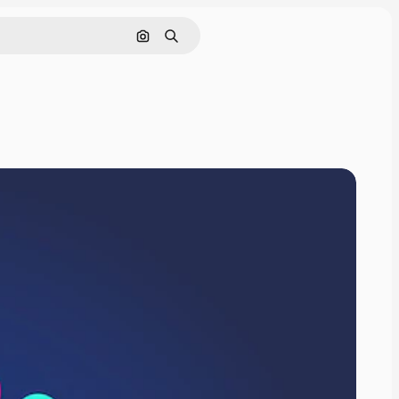
Rechercher par image
Rechercher