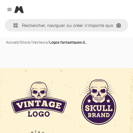
Magnific
Close menu
Recher
Accueil
/
Stock
/
Vecteurs
/
Logos fantastiques d…