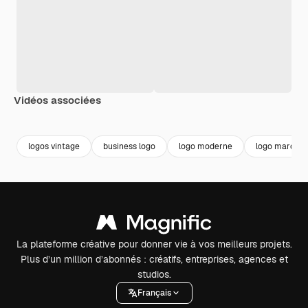
Vidéos associées
Premium
Premium
Premium
Premium
Généré par l
logos vintage
business logo
logo moderne
logo marque
La plateforme créative pour donner vie à vos meilleurs projets.
Plus d’un million d’abonnés : créatifs, entreprises, agences et
studios.
Français