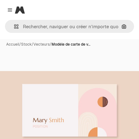
Magnific
Close menu
Recher
Accueil
/
Stock
/
Vecteurs
/
Modèle de carte de v…