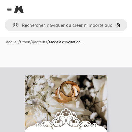
Magnific
Close menu
Recher
Accueil
/
Stock
/
Vecteurs
/
Modèle d'invitation …