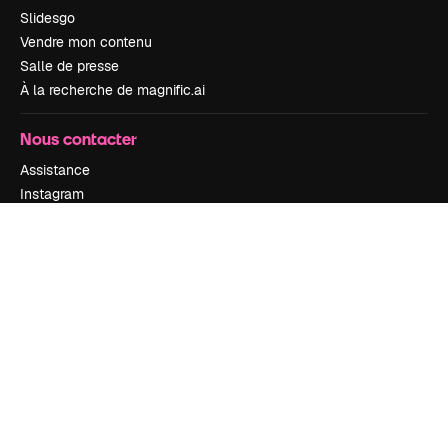
Slidesgo
Vendre mon contenu
Salle de presse
À la recherche de magnific.ai
Nous contacter
Assistance
Instagram
YouTube
LinkedIn
TikTok
Discord
X
Reddit
Copyright © 2010-
2026
Freepik Company S.L.U.
Tous droits réservés
.