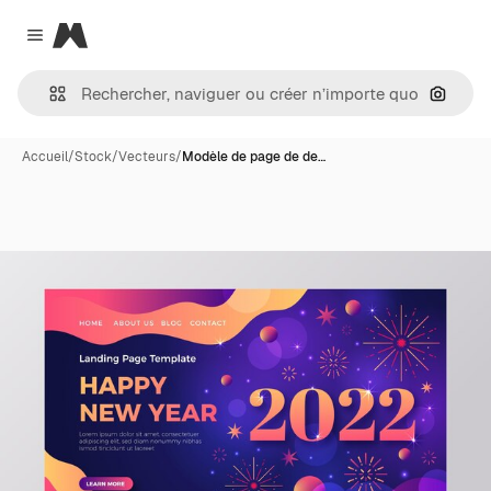
Magnific
Close menu
Recher
Accueil
/
Stock
/
Vecteurs
/
Modèle de page de de…