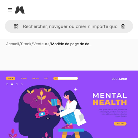
Magnific
Close menu
Recher
Accueil
/
Stock
/
Vecteurs
/
Modèle de page de de…