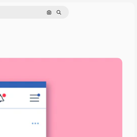
Rechercher par image
Rechercher