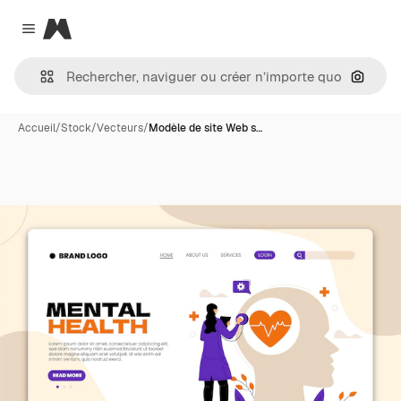
Magnific
Close menu
Recher
Accueil
/
Stock
/
Vecteurs
/
Modèle de site Web s…