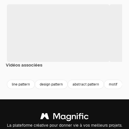
Vidéos associées
Premium
Premium
Premium
Premium
line pattern
design pattern
abstract pattern
motif
La plateforme créative pour donner vie à vos meilleurs projets.