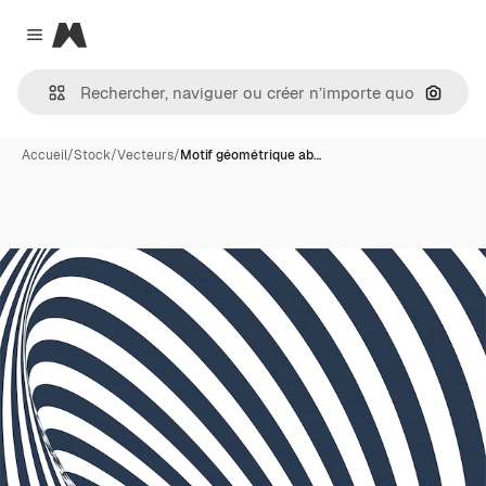
Magnific
Close menu
Recher
Accueil
/
Stock
/
Vecteurs
/
Motif géométrique ab…