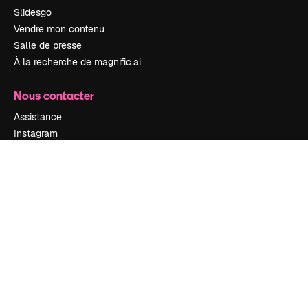
Slidesgo
Vendre mon contenu
Salle de presse
À la recherche de magnific.ai
Nous contacter
Assistance
Instagram
YouTube
LinkedIn
TikTok
Discord
X
Reddit
Copyright © 2010-
2026
Freepik Company S.L.U.
Tous droits réservés
.