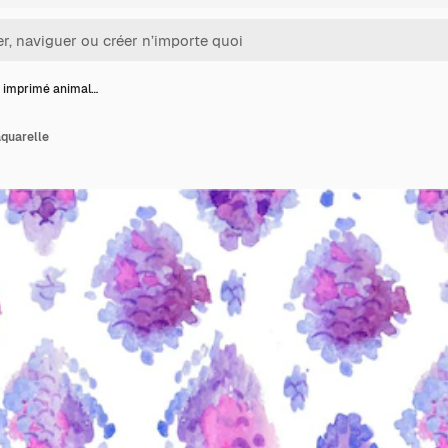
f imprimé animal…
aquarelle