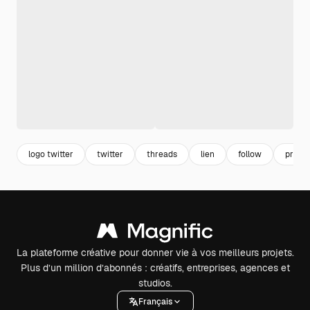
logo twitter
twitter
threads
lien
follow
profil 
La plateforme créative pour donner vie à vos meilleurs projets.
Plus d’un million d’abonnés : créatifs, entreprises, agences et
studios.
Français