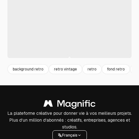
background retro
retro vintage
retro
fond retro
vi
La plateforme créative pour donner vie à vos meilleurs projets.
Plus d’un million d’abonnés : créatifs, entreprises, agences et
studios.
Français