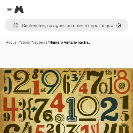
Magnific
Close menu
Recher
Accueil
/
Stock
/
Vecteurs
/
Numéro Vintage backg…