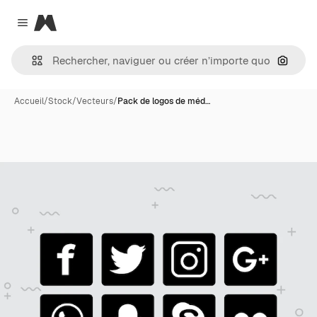
Magnific
Close menu
Recher
Accueil
/
Stock
/
Vecteurs
/
Pack de logos de méd…