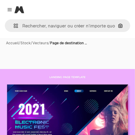
Magnific
Close menu
Recher
Accueil
/
Stock
/
Vecteurs
/
Page de destination …