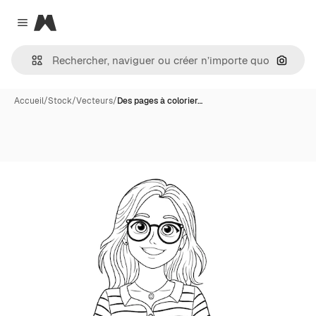
Magnific
Close menu
Recher
Accueil
/
Stock
/
Vecteurs
/
Des pages à colorier…