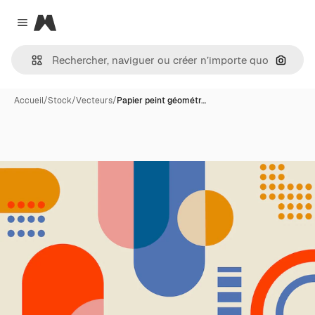
Magnific
Close menu
Recher
Accueil
/
Stock
/
Vecteurs
/
Papier peint géométr…