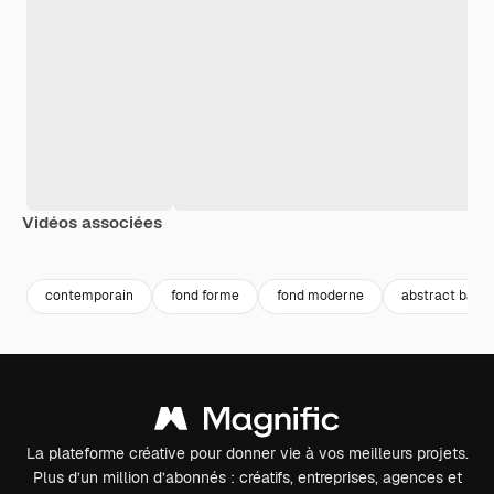
Vidéos associées
Premium
Premium
Généré par l’IA
Premium
Premium
contemporain
fond forme
fond moderne
abstract back
La plateforme créative pour donner vie à vos meilleurs projets.
Plus d’un million d’abonnés : créatifs, entreprises, agences et