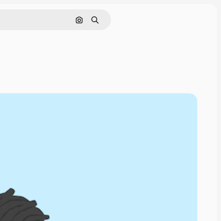
Rechercher par image
Rechercher