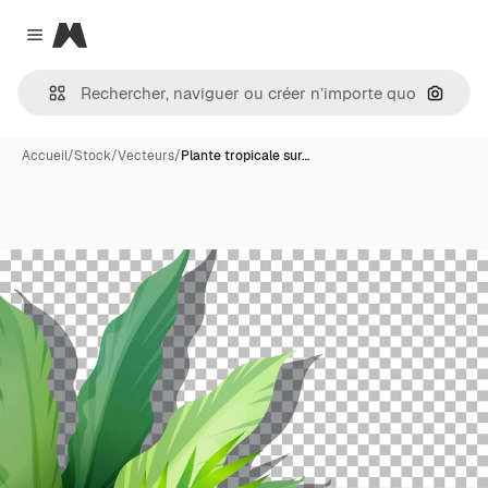
Magnific
Close menu
Recher
Accueil
/
Stock
/
Vecteurs
/
Plante tropicale sur…