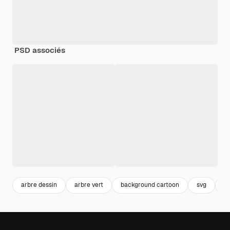
PSD associés
arbre dessin
arbre vert
background cartoon
svg
c