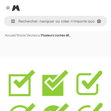
Magnific
Close menu
Recher
Accueil
/
Stock
/
Vecteurs
/
Plusieurs coches dif…