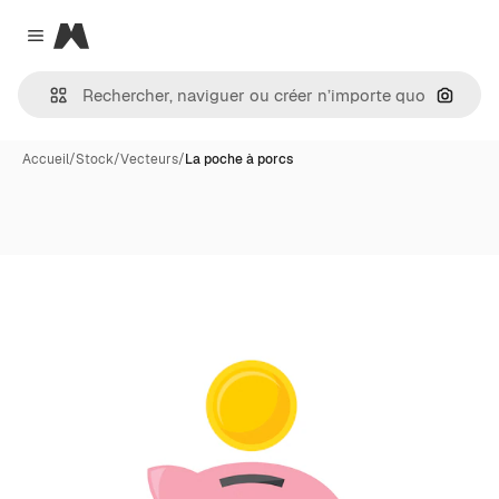
Magnific
Close menu
Recher
Accueil
/
Stock
/
Vecteurs
/
La poche à porcs