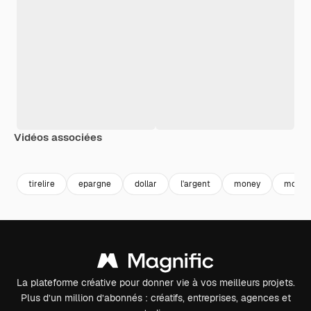
Vidéos associées
Premium
Premium
Premium
Premium
tirelire
epargne
dollar
l'argent
money
monna
La plateforme créative pour donner vie à vos meilleurs projets.
Plus d’un million d’abonnés : créatifs, entreprises, agences et