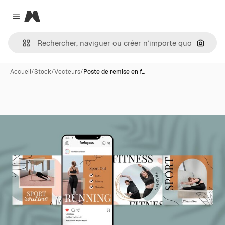
Magnific
Close menu
Recher
Accueil
/
Stock
/
Vecteurs
/
Poste de remise en f…