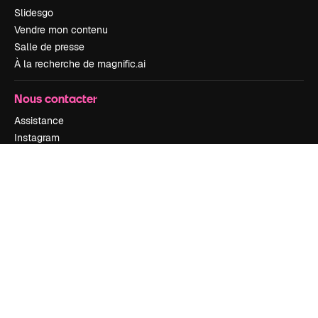
Slidesgo
Vendre mon contenu
Salle de presse
À la recherche de magnific.ai
Nous contacter
Assistance
Instagram
YouTube
LinkedIn
TikTok
Discord
X
Reddit
Copyright © 2010-
2026
Freepik Company S.L.U.
Tous droits réservés
.