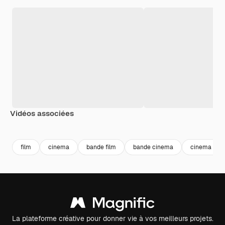
Vidéos associées
Premium
Premium
Premium
Premium
film
cinema
bande film
bande cinema
cinema icon
La plateforme créative pour donner vie à vos meilleurs projets.