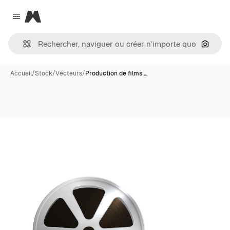
Magnific
Close menu
Recher
Accueil
/
Stock
/
Vecteurs
/
Production de films …