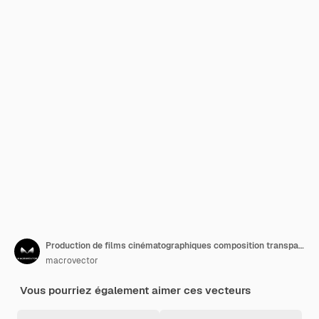
Production de films cinématographiques composition transparente réaliste avec image isolée de bobine de cercle avec illustration vectorielle de bobine
macrovector
Vous pourriez également aimer ces vecteurs