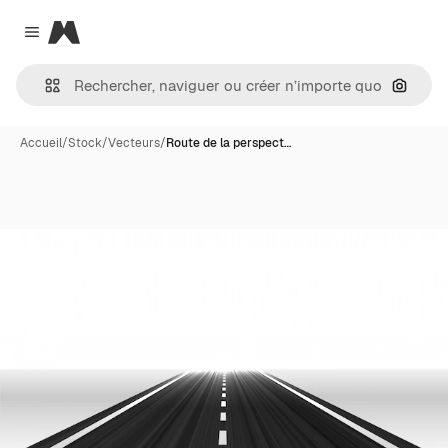
Magnific
Close menu
Recher
Accueil
/
Stock
/
Vecteurs
/
Route de la perspect…