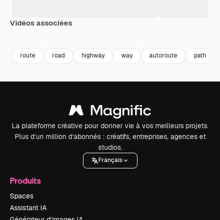
Vidéos associées
Premium
Premium
Généré par l’IA
Premium
Premium
route
road
highway
way
autoroute
path
La plateforme créative pour donner vie à vos meilleurs projets.
Plus d’un million d’abonnés : créatifs, entreprises, agences et
studios.
Français
Produits
Spaces
Assistant IA
Générateur d’images IA