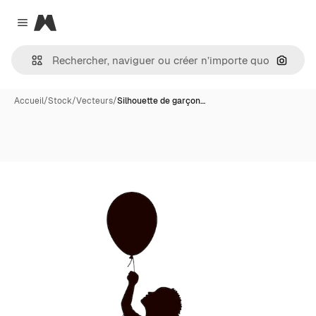
Magnific
Close menu
Recher
Accueil
/
Stock
/
Vecteurs
/
Silhouette de garçon…