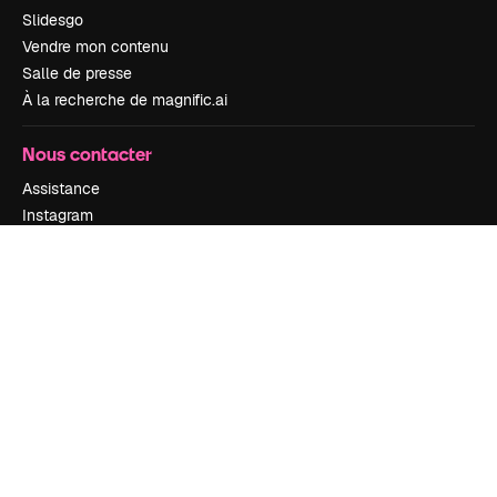
Slidesgo
Vendre mon contenu
Salle de presse
À la recherche de magnific.ai
Nous contacter
Assistance
Instagram
YouTube
LinkedIn
TikTok
Discord
X
Reddit
Copyright © 2010-
2026
Freepik Company S.L.U.
Tous droits réservés
.