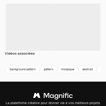
Vidéos associées
Premium
Premium
Premium
Premium
background pattern
pattern
mosaique
abstrait
abs
La plateforme créative pour donner vie à vos meilleurs projets.