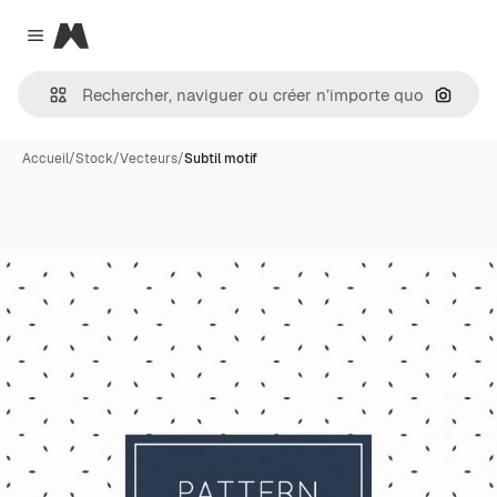
Magnific
Close menu
Recher
Accueil
/
Stock
/
Vecteurs
/
Subtil motif